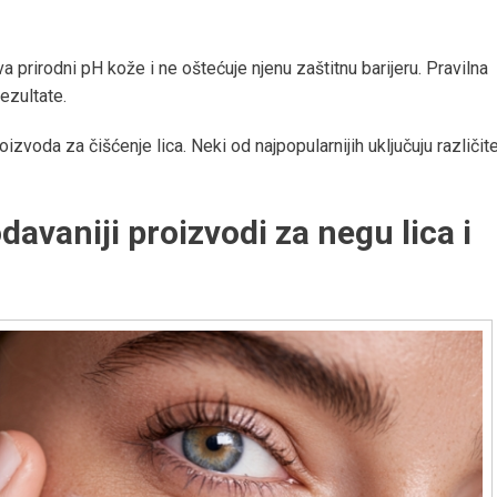
 prirodni pH kože i ne oštećuje njenu zaštitnu barijeru. Pravilna
ezultate.
izvoda za čišćenje lica. Neki od najpopularnijih uključuju različit
avaniji proizvodi za negu lica i