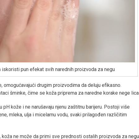
 iskoristi pun efekat svih narednih proizvoda za negu
že, omogućavajući drugim proizvodima da deluju efikasno.
staci šminke, čime se koža priprema za naredne korake nege lica
u pH kože i ne narušavaju njenu zaštitnu barijeru. Postoji više
ene, mleka, ulja i micelarnu vodu, svaki prilagođen različitim
, koža ne može da primi sve prednosti ostalih proizvoda za negu