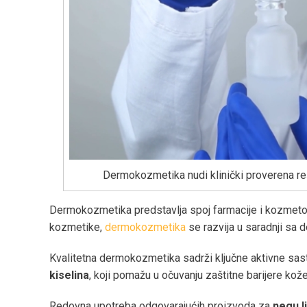
Dermokozmetika nudi klinički proverena r
Dermokozmetika predstavlja spoj farmacije i kozmetolo
kozmetike,
dermokozmetika
se razvija u saradnji sa 
Kvalitetna dermokozmetika sadrži ključne aktivne sas
kiselina
, koji pomažu u očuvanju zaštitne barijere kože
Redovna upotreba odgovarajućih proizvoda za
negu l