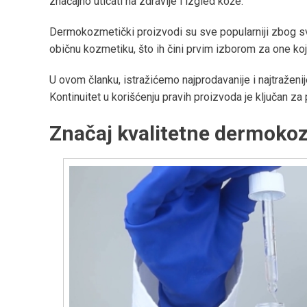
značajno uticati na zdravlje i izgled kože.
Dermokozmetički proizvodi su sve popularniji zbog svo
običnu kozmetiku, što ih čini prvim izborom za one koji
U ovom članku, istražićemo najprodavanije i najtraženi
Kontinuitet u korišćenju pravih proizvoda je ključan za 
Značaj kvalitetne dermokoz