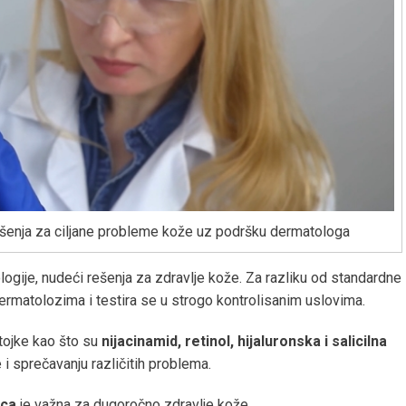
ešenja za ciljane probleme kože uz podršku dermatologa
gije, nudeći rešenja za zdravlje kože. Za razliku od standardne
dermatolozima i testira se u strogo kontrolisanim uslovima.
tojke kao što su
nijacinamid, retinol, hijaluronska i salicilna
 i sprečavanju različitih problema.
ica
je važna za dugoročno zdravlje kože.