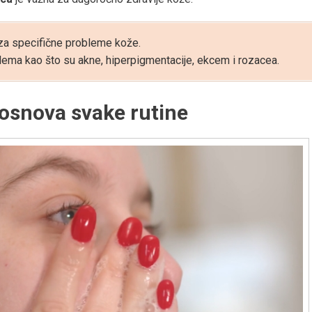
a za specifične probleme kože.
ma kao što su akne, hiperpigmentacije, ekcem i rozacea.
– osnova svake rutine