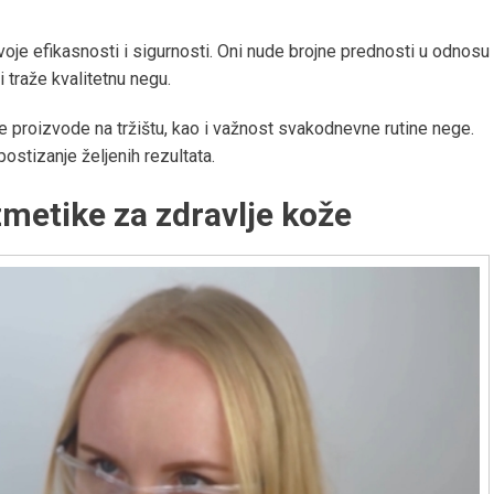
je efikasnosti i sigurnosti. Oni nude brojne prednosti u odnosu
 traže kvalitetnu negu.
je proizvode na tržištu, kao i važnost svakodnevne rutine nege.
postizanje željenih rezultata.
metike za zdravlje kože