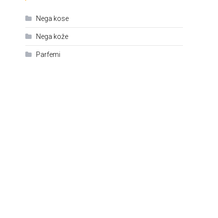
Nega kose
Nega kože
Parfemi