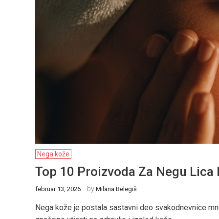
Nega kože
Top 10 Proizvoda Za Negu Lica I 
by
februar 13, 2026
Milana Belegiš
Nega kože je postala sastavni deo svakodnevnice mnogih