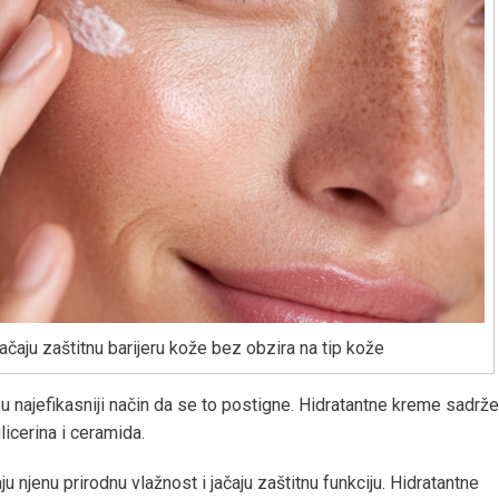
jačaju zaštitnu barijeru kože bez obzira na tip kože
 su najefikasniji način da se to postigne. Hidratantne kreme sadrže
licerina i ceramida.
u njenu prirodnu vlažnost i jačaju zaštitnu funkciju. Hidratantne