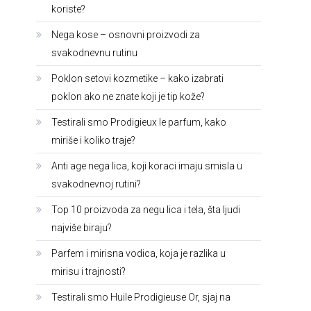
koriste?
Nega kose – osnovni proizvodi za
svakodnevnu rutinu
Poklon setovi kozmetike – kako izabrati
poklon ako ne znate koji je tip kože?
Testirali smo Prodigieux le parfum, kako
miriše i koliko traje?
Anti age nega lica, koji koraci imaju smisla u
svakodnevnoj rutini?
Top 10 proizvoda za negu lica i tela, šta ljudi
najviše biraju?
Parfem i mirisna vodica, koja je razlika u
mirisu i trajnosti?
Testirali smo Huile Prodigieuse Or, sjaj na