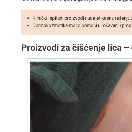
Klinički ispitani proizvodi nude efikasna rešenj
Dermokozmetika može pomoći u rešavanju proble
Proizvodi za čišćenje lica 