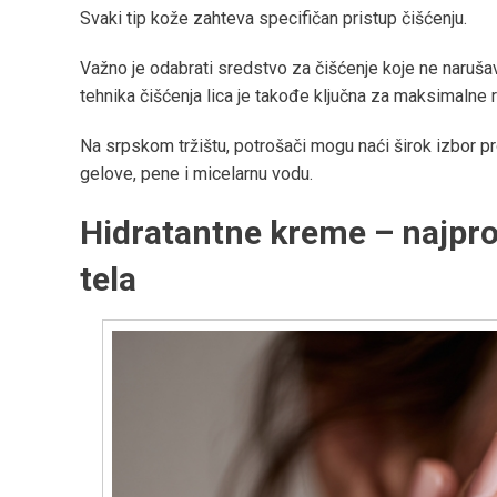
Svaki tip kože zahteva specifičan pristup čišćenju.
Važno je odabrati sredstvo za čišćenje koje ne narušava
tehnika čišćenja lica je takođe ključna za maksimalne r
Na srpskom tržištu, potrošači mogu naći širok izbor pro
gelove, pene i micelarnu vodu.
Hidratantne kreme – najprod
tela