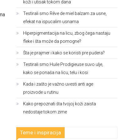
koži i utisak tokom dana
Testirali smo Rêve de miel balzam za usne,
 na
efekat na ispucalim usnama
Hiperpigmentacija na licu, zbog čega nastaju
fleke i šta može da pomogne?
Šta je prajmer i kako se koristi pre pudera?
Testirali smo Huile Prodigieuse suvo ulje,
kako se ponaša na licu, telu i kosi
Kada i zašto je važno uvesti anti age
proizvode u rutinu
Kako prepoznati šta tvojoj koži zaista
nedostaje tokom zime
Teme i inspiracija