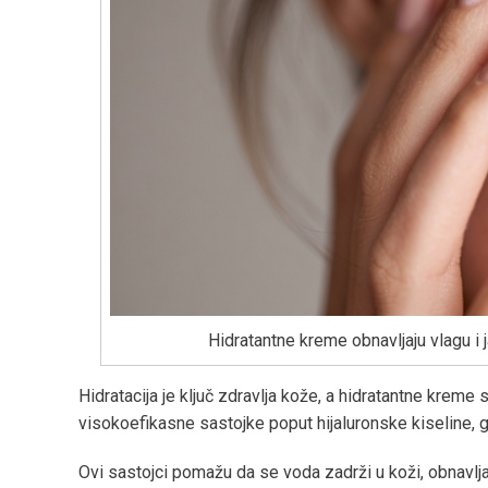
Hidratantne kreme obnavljaju vlagu i 
Hidratacija je ključ zdravlja kože, a hidratantne kreme
visokoefikasne sastojke poput hijaluronske kiseline, g
Ovi sastojci pomažu da se voda zadrži u koži, obnavljaj