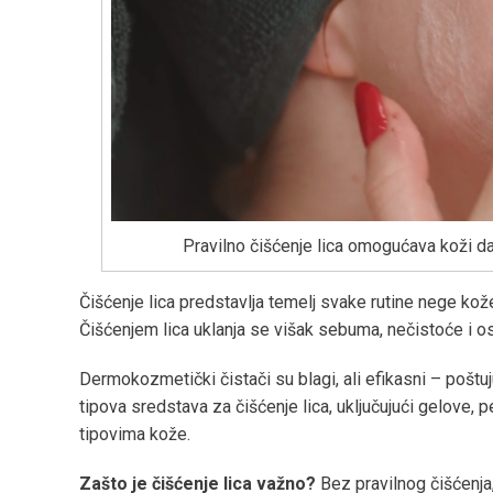
Pravilno čišćenje lica omogućava koži da
Čišćenje lica predstavlja temelj svake rutine nege ko
Čišćenjem lica uklanja se višak sebuma, nečistoće i o
Dermokozmetički čistači su blagi, ali efikasni – poštuj
tipova sredstava za čišćenje lica, uključujući gelove, p
tipovima kože.
Zašto je čišćenje lica važno?
Bez pravilnog čišćenja