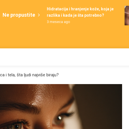
Hidratacija i hranjenje kože, koja je
Ne propustite
razlika i kada je šta potrebno?
3 meseca ago
 i tela, šta ljudi najviše biraju?