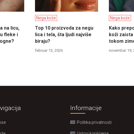
Nega kože
Nega kože
 na licu,
Top 10 proizvoda za negu
Kako prepoz
 fleke i
lica i tela, šta ljudi najviše
koži zaista
mogne?
biraju?
tokom zim
februar 13, 2026
novembar 19, 
vigacija
Informacije
ose
Politika privatnosti
ože
Uslovi korišćenja