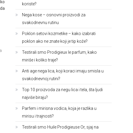
iko
koriste?
 da
Nega kose – osnovni proizvodi za
svakodnevnu rutinu
Poklon setovi kozmetike – kako izabrati
poklon ako ne znate koji je tip kože?
a
Testirali smo Prodigieux le parfum, kako
miriše i koliko traje?
Anti age nega lica, koji koraci imaju smisla u
svakodnevnoj rutini?
Top 10 proizvoda za negu lica i tela, šta ljudi
najviše biraju?
Parfem i mirisna vodica, koja je razlika u
mirisu i trajnosti?
Testirali smo Huile Prodigieuse Or, sjaj na