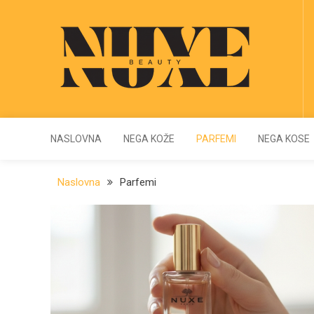
Skip
to
content
Nuxe
Beauty blog Srbija
NASLOVNA
NEGA KOŽE
PARFEMI
NEGA KOSE
Naslovna
Parfemi