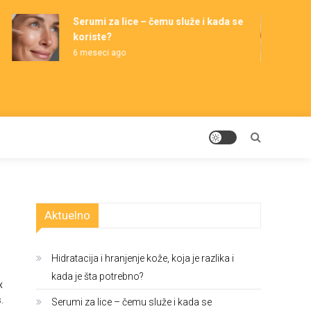
Serumi za lice – čemu služe i kada se
koriste?
6 meseci ago
Aktuelno
Hidratacija i hranjenje kože, koja je razlika i
kada je šta potrebno?
x
.
Serumi za lice – čemu služe i kada se