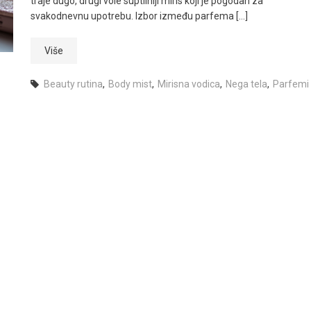
traje dugo, drugi vole suptilniji miris koji je pogodan za
svakodnevnu upotrebu. Izbor između parfema […]
Više
Beauty rutina
,
Body mist
,
Mirisna vodica
,
Nega tela
,
Parfemi