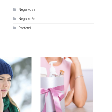
Nega kose
Nega kože
Parfemi