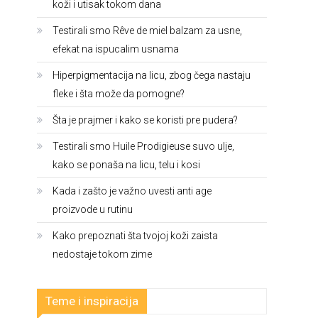
koži i utisak tokom dana
Testirali smo Rêve de miel balzam za usne,
efekat na ispucalim usnama
Hiperpigmentacija na licu, zbog čega nastaju
fleke i šta može da pomogne?
Šta je prajmer i kako se koristi pre pudera?
Testirali smo Huile Prodigieuse suvo ulje,
kako se ponaša na licu, telu i kosi
Kada i zašto je važno uvesti anti age
proizvode u rutinu
Kako prepoznati šta tvojoj koži zaista
nedostaje tokom zime
Teme i inspiracija