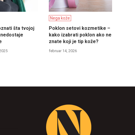
Nega kože
nati šta tvojoj
Poklon setovi kozmetike –
 nedostaje
kako izabrati poklon ako ne
e
znate koji je tip kože?
2025
februar 14, 2026