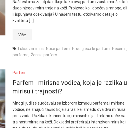
Naš test ima za cilj da otkrije kako ovaj parfum zaista miriše i kol
dugo njegov miris traje na koži. Proizvod koji obećava mnogo, ali
li ispunjava očekivanja? U našem testu, otkrivamo detalje o
kvalitetu […]
Više
Luksuzni miris
,
Nuxe parfem
,
Prodigieux le parfum
,
Recenzij
parfema
,
Ženski parfem
Parfemi
Parfem i mirisna vodica, koja je razlika u
mirisu i trajnosti?
Mnogi ljudi se suočavaju sa izborom između parfema i mirisne
vodice, ne znajući tačno koje su razlike između ova dva mirisna
proizvoda. Razlika u koncentraciji mirisnih ulja direktno utiče na
trajnost mirisa na koži. Dok jedni preferiraju intenzivan miris koji