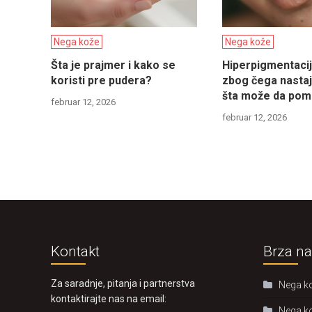
Nega kože
Nega kože
Šta je prajmer i kako se
Hiperpigmentacija
koristi pre pudera?
zbog čega nastaju
šta može da po
februar 12, 2026
februar 12, 2026
Kontakt
Brza na
Za saradnje, pitanja i partnerstva
Nega k
kontaktirajte nas na email:
Nega k